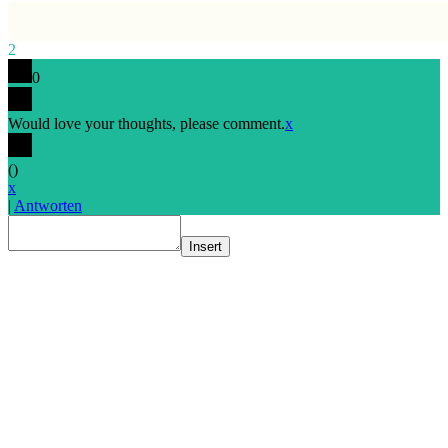
2
0
Would love your thoughts, please comment.
x
(
)
x
|
Antworten
Insert